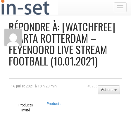
Toggl
RÉPONDRE À: [WATCHFREE]
SPARTA ROTTERDAM –
FEYENOORD LIVE STREAM
FOOTBALL (10.01.2021)
16 juillet 2021 à 10 h 20 min
#5906
Actions
Products
Products
Invité