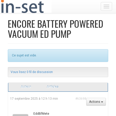
Toggl
ENCORE BATTERY POWERED
VACUUM ED PUMP
Ce sujet est vide.
Vous lisez 0 fil de discussion
Auteur
Articles
17 septembre 2025 à 12 h 13 min
#63698
Actions
EddBfMete