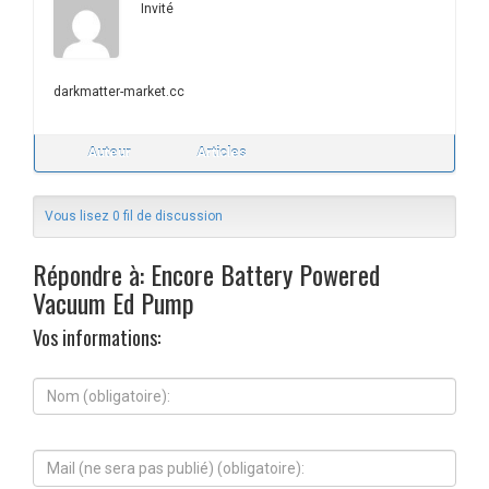
Invité
darkmatter-market.cc
Auteur
Articles
Vous lisez 0 fil de discussion
Répondre à: Encore Battery Powered
Vacuum Ed Pump
Vos informations:
N
o
m
(
M
o
a
b
i
l