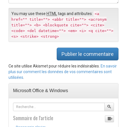
t
a
You may use these
HTML
tags and attributes:
<a
i
href="" title=""> <abbr title=""> <acronym
r
title=""> <b> <blockquote cite=""> <cite>
e
<code> <del datetime=""> <em> <i> <q cite="">
<s> <strike> <strong>
Publier le commentaire
Ce site utilise Akismet pour réduire les indésirables.
En savoir
plus sur comment les données de vos commentaires sont
utilisées
.
Microsoft Office & Windows
Sommaire de l'article