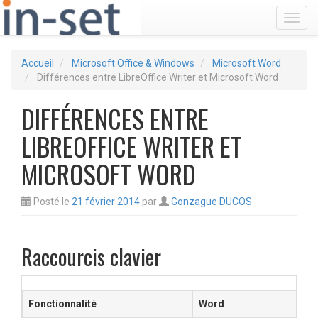
Toggl
Accueil
Microsoft Office & Windows
Microsoft Word
Différences entre LibreOffice Writer et Microsoft Word
DIFFÉRENCES ENTRE
LIBREOFFICE WRITER ET
MICROSOFT WORD
Posté le
21 février 2014
par
Gonzague DUCOS
Raccourcis clavier
Fonctionnalité
Word
W