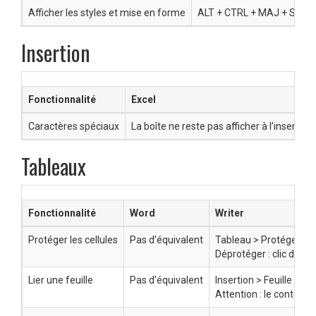
Afficher les styles et mise en forme
ALT + CTRL + MAJ + S
F
Insertion
Fonctionnalité
Excel
Caractères spéciaux
La boîte ne reste pas afficher à l’insertio
Tableaux
Fonctionnalité
Word
Writer
Protéger les cellules
Pas d’équivalent
Tableau > Protéger les c
Déprotéger : clic droit 
Lier une feuille
Pas d’équivalent
Insertion > Feuille > b
Attention : le contenu 